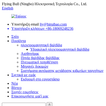
Flying Bull (Ningbo) Ηλεκτρονική Τεχνολογία Co., Ltd.
English
Υποστήριξη email
ljy@biruibao.com
Υποστήριξη κλήσεων
+86-18069248236
Σπίτι
Προϊόντα
ηλεκτρομαγνητική βαλβίδα
Υδραυλική ηλεκτρομαγνητική βαλβίδα
Αισθητήρας
Πηνίο βαλβίδας βαλβίδας
Πνευματική τοποθέτηση
Μηχανές δοκιμών
Συστήματα αυτόματης μετάδοσης κιβωτίων ταχυτήτων
Σχετικά με εμάς
Εκδρομή στο εργοστάσιο
Νέα
Βίντεο
Συχνές ερωτήσεις
Επικοινωνήστε μαζί μας