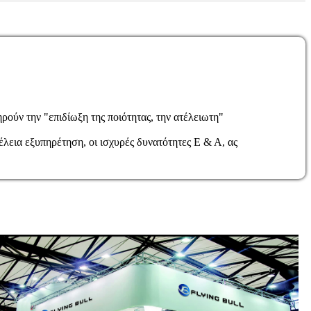
ούν την "επιδίωξη της ποιότητας, την ατέλειωτη"
έλεια εξυπηρέτηση, οι ισχυρές δυνατότητες Ε & Α, ας