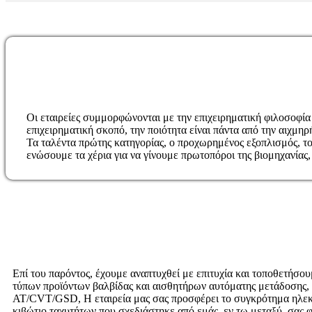
Οι εταιρείες συμμορφώνονται με την επιχειρηματική φιλοσοφία
επιχειρηματική σκοπό, την ποιότητα είναι πάντα από την αιχμηρ
Τα ταλέντα πρώτης κατηγορίας, ο προχωρημένος εξοπλισμός, το 
ενώσουμε τα χέρια για να γίνουμε πρωτοπόροι της βιομηχανίας, 
Επί του παρόντος, έχουμε αναπτυχθεί με επιτυχία και τοποθετήσ
τύπων προϊόντων βαλβίδας και αισθητήρων αυτόματης μετάδοσης, 
AT/CVT/GSD, Η εταιρεία μας σας προσφέρει το συγκρότημα ηλεκ
κιβώτιο ταχυτήτων που σχεδιάστηκε από εμάς, εν τω μεταξύ, σας 