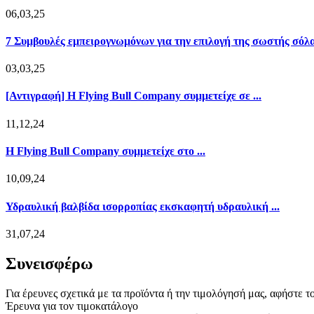
06,03,25
7 Συμβουλές εμπειρογνωμόνων για την επιλογή της σωστής σόλας
03,03,25
[Αντιγραφή] Η Flying Bull Company συμμετείχε σε ...
11,12,24
Η Flying Bull Company συμμετείχε στο ...
10,09,24
Υδραυλική βαλβίδα ισορροπίας εκσκαφητή υδραυλική ...
31,07,24
Συνεισφέρω
Για έρευνες σχετικά με τα προϊόντα ή την τιμολόγησή μας, αφήστε τ
Έρευνα για τον τιμοκατάλογο