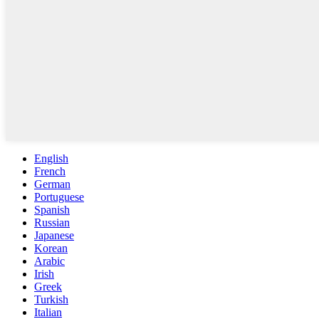
English
French
German
Portuguese
Spanish
Russian
Japanese
Korean
Arabic
Irish
Greek
Turkish
Italian