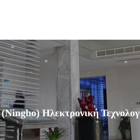
l (Ningbo) Ηλεκτρονική Τεχνολογί