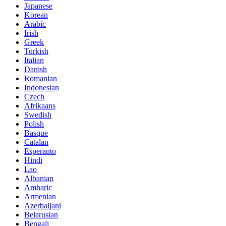
Japanese
Korean
Arabic
Irish
Greek
Turkish
Italian
Danish
Romanian
Indonesian
Czech
Afrikaans
Swedish
Polish
Basque
Catalan
Esperanto
Hindi
Lao
Albanian
Amharic
Armenian
Azerbaijani
Belarusian
Bengali