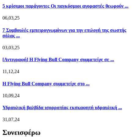
5 κρίσιμοι παράγοντες Οι παγκόσμιοι αγοραστές θεωρούν ...
06,03,25
7 Συμβουλές εμπειρογνωμόνων για την επιλογή της σωστής
σόλας ...
03,03,25
[Αντιγραφή] Η Flying Bull Company συμμετείχε σε ...
11,12,24
Η Flying Bull Company συμμετείχε στο ...
10,09,24
Υδραυλική βαλβίδα ισορροπίας εκσκαφητή υδραυλική ...
31,07,24
Συνεισφέρω