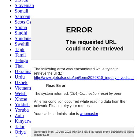
Slovenian
Somali
Samoan
Scots Gaelic
Shona
Sindhi
Sundanese
Swahili
Tajik
Tamil
Telugu
Thai
Ukrainian
Urdu
Uzbek
Vietnamese
Welsh
Xhosa
Yiddish
Yoruba
Zulu
Kinyarwanda
Tatar
Oriya