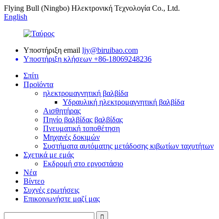
Flying Bull (Ningbo) Ηλεκτρονική Τεχνολογία Co., Ltd.
English
Υποστήριξη email
ljy@biruibao.com
Υποστήριξη κλήσεων
+86-18069248236
Σπίτι
Προϊόντα
ηλεκτρομαγνητική βαλβίδα
Υδραυλική ηλεκτρομαγνητική βαλβίδα
Αισθητήρας
Πηνίο βαλβίδας βαλβίδας
Πνευματική τοποθέτηση
Μηχανές δοκιμών
Συστήματα αυτόματης μετάδοσης κιβωτίων ταχυτήτων
Σχετικά με εμάς
Εκδρομή στο εργοστάσιο
Νέα
Βίντεο
Συχνές ερωτήσεις
Επικοινωνήστε μαζί μας