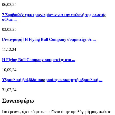
06,03,25
7 Συμβουλές εμπειρογνωμόνων για την επιλογή της σωστής
σόλας ...
03,03,25
[Αντιγραφή] Η Flying Bull Company συμμετείχε σε ...
11,12,24
Η Flying Bull Company συμμετείχε στο ...
10,09,24
Υδραυλική βαλβίδα ισορροπίας εκσκαφητή υδραυλική ...
31,07,24
Συνεισφέρω
Για έρευνες σχετικά με τα προϊόντα ή την τιμολόγησή μας, αφήστε