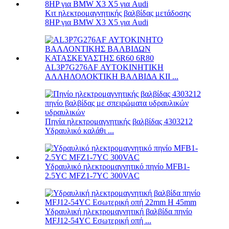
Κιτ ηλεκτρομαγνητικής βαλβίδας μετάδοσης
8HP για BMW X3 X5 για Audi
AL3P7G276AF ΑΥΤΟΚΙΝΗΤΙΚΗ
ΑΛΛΗΛΟΛΟΚΤΙΚΗ ΒΑΛΒΙΔΑ ΚΙΙ ...
Πηνία ηλεκτρομαγνητικής βαλβίδας 4303212
Υδραυλικό καλάθι ...
Υδραυλικό ηλεκτρομαγνητικό πηνίο MFB1-
2.5YC MFZ1-7YC 300VAC
Υδραυλική ηλεκτρομαγνητική βαλβίδα πηνίο
MFJ12-54YC Εσωτερική οπή ...