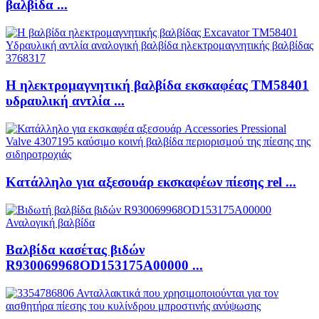
βαλβίδα ...
Η ηλεκτρομαγνητική βαλβίδα εκσκαφέας TM58401
υδραυλική αντλία ...
Κατάλληλο για αξεσουάρ εκσκαφέων πίεσης rel ...
Βαλβίδα κασέτας βιδών
R930069968OD153175A00000 ...