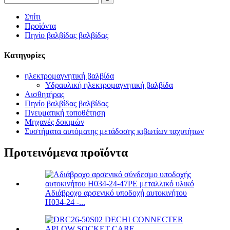
Σπίτι
Προϊόντα
Πηνίο βαλβίδας βαλβίδας
Κατηγορίες
ηλεκτρομαγνητική βαλβίδα
Υδραυλική ηλεκτρομαγνητική βαλβίδα
Αισθητήρας
Πηνίο βαλβίδας βαλβίδας
Πνευματική τοποθέτηση
Μηχανές δοκιμών
Συστήματα αυτόματης μετάδοσης κιβωτίων ταχυτήτων
Προτεινόμενα προϊόντα
Αδιάβροχο αρσενικό υποδοχή αυτοκινήτου
H034-24 -...