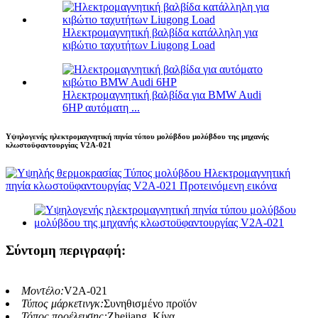
Ηλεκτρομαγνητική βαλβίδα κατάλληλη για
κιβώτιο ταχυτήτων Liugong Load
Ηλεκτρομαγνητική βαλβίδα για BMW Audi
6HP αυτόματη ...
Υψηλογενής ηλεκτρομαγνητική πηνία τύπου μολύβδου μολύβδου της μηχανής
κλωστοϋφαντουργίας V2A-021
Σύντομη περιγραφή:
Μοντέλο:
V2A-021
Τύπος μάρκετινγκ:
Συνηθισμένο προϊόν
Τόπος προέλευσης:
Zhejiang, Κίνα