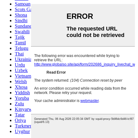
Samoan
Scots Gaelic
Shona
Sindhi
Sundanese
Swahili
Tajik
Tamil
Telugu
Thai
Ukrainian
Urdu
Uzbek
Vietnamese
Welsh
Xhosa
Yiddish
Yoruba
Zulu
Kinyarwanda
Tatar
Oriya
Turkmen
Uyghur