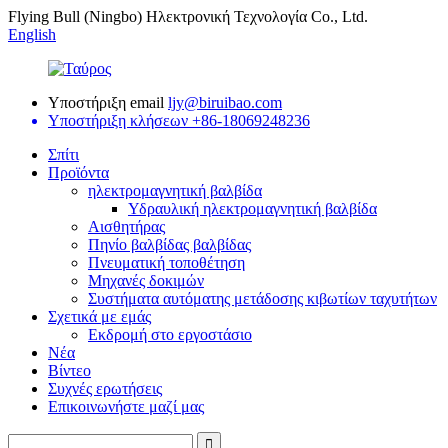
Flying Bull (Ningbo) Ηλεκτρονική Τεχνολογία Co., Ltd.
English
Υποστήριξη email
ljy@biruibao.com
Υποστήριξη κλήσεων
+86-18069248236
Σπίτι
Προϊόντα
ηλεκτρομαγνητική βαλβίδα
Υδραυλική ηλεκτρομαγνητική βαλβίδα
Αισθητήρας
Πηνίο βαλβίδας βαλβίδας
Πνευματική τοποθέτηση
Μηχανές δοκιμών
Συστήματα αυτόματης μετάδοσης κιβωτίων ταχυτήτων
Σχετικά με εμάς
Εκδρομή στο εργοστάσιο
Νέα
Βίντεο
Συχνές ερωτήσεις
Επικοινωνήστε μαζί μας