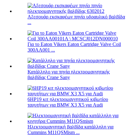
Αξεσουάρ εκσκαφέων πηνίο υδραυλικό βαλβίδα
...
Για το Eaton Vikers Eaton Cartridge Valve Coil
300AA001 ...
Κατάλληλο για πηνία ηλεκτρομαγνητικής
βαλβίδας Crane Sany
6HP19 κιτ ηλεκτρομαγνητικού κιβωτίου
ταχυτήτων για BMW X3 X5 για Audi
Ηλεκτρομαγνητική βαλβίδα κατάλληλη για
Cummins M11QSMism ...