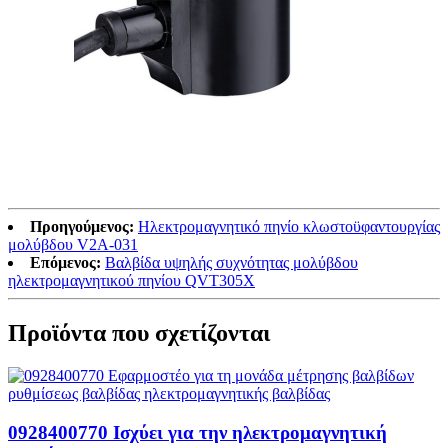
Προηγούμενος:
Ηλεκτρομαγνητικό πηνίο κλωστοϋφαντουργίας
μολύβδου V2A-031
Επόμενος:
Βαλβίδα υψηλής συχνότητας μολύβδου
ηλεκτρομαγνητικού πηνίου QVT305X
Προϊόντα που σχετίζονται
0928400770 Ισχύει για την ηλεκτρομαγνητική