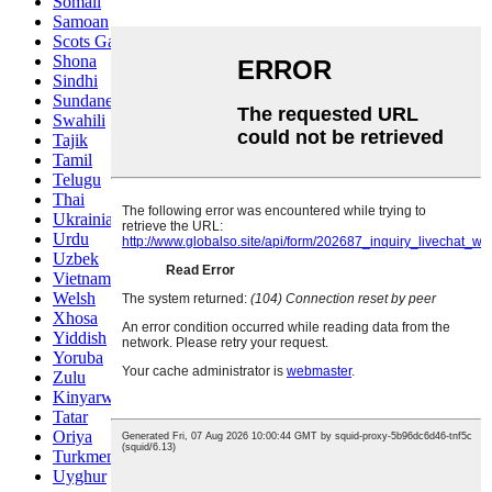
Somali
Samoan
Scots Gaelic
Shona
Sindhi
Sundanese
Swahili
Tajik
Tamil
Telugu
Thai
Ukrainian
Urdu
Uzbek
Vietnamese
Welsh
Xhosa
Yiddish
Yoruba
Zulu
Kinyarwanda
Tatar
Oriya
Turkmen
Uyghur