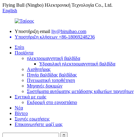
Flying Bull (Ningbo) Ηλεκτρονική Τεχνολογία Co., Ltd.
English
Υποστήριξη email
ljy@biruibao.com
Υποστήριξη κλήσεων
+86-18069248236
Σπίτι
Προϊόντα
ηλεκτρομαγνητική βαλβίδα
Υδραυλική ηλεκτρομαγνητική βαλβίδα
Αισθητήρας
Πηνίο βαλβίδας βαλβίδας
Πνευματική τοποθέτηση
Μηχανές δοκιμών
Συστήματα αυτόματης μετάδοσης κιβωτίων ταχυτήτων
Σχετικά με εμάς
Εκδρομή στο εργοστάσιο
Νέα
Βίντεο
Συχνές ερωτήσεις
Επικοινωνήστε μαζί μας