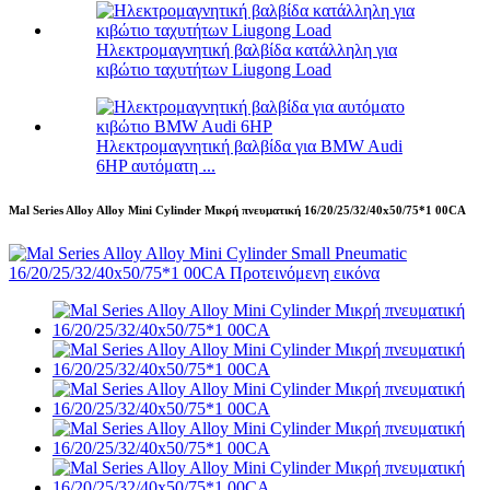
Ηλεκτρομαγνητική βαλβίδα κατάλληλη για
κιβώτιο ταχυτήτων Liugong Load
Ηλεκτρομαγνητική βαλβίδα για BMW Audi
6HP αυτόματη ...
Mal Series Alloy Alloy Mini Cylinder Μικρή πνευματική 16/20/25/32/40x50/75*1 00CA