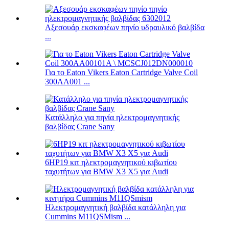
Αξεσουάρ εκσκαφέων πηνίο υδραυλικό βαλβίδα
...
Για το Eaton Vikers Eaton Cartridge Valve Coil
300AA001 ...
Κατάλληλο για πηνία ηλεκτρομαγνητικής
βαλβίδας Crane Sany
6HP19 κιτ ηλεκτρομαγνητικού κιβωτίου
ταχυτήτων για BMW X3 X5 για Audi
Ηλεκτρομαγνητική βαλβίδα κατάλληλη για
Cummins M11QSMism ...