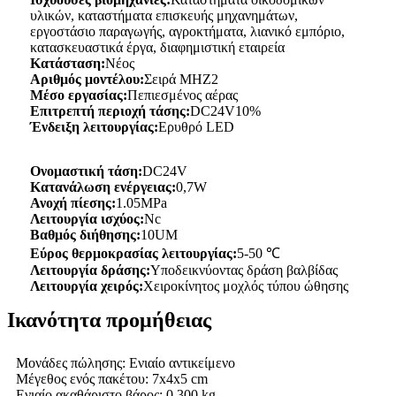
υλικών, καταστήματα επισκευής μηχανημάτων,
εργοστάσιο παραγωγής, αγροκτήματα, λιανικό εμπόριο,
κατασκευαστικά έργα, διαφημιστική εταιρεία
Κατάσταση:
Νέος
Αριθμός μοντέλου:
Σειρά MHZ2
Μέσο εργασίας:
Πεπιεσμένος αέρας
Επιτρεπτή περιοχή τάσης:
DC24V10%
Ένδειξη λειτουργίας:
Ερυθρό LED
Ονομαστική τάση:
DC24V
Κατανάλωση ενέργειας:
0,7W
Ανοχή πίεσης:
1.05MPa
Λειτουργία ισχύος:
Nc
Βαθμός διήθησης:
10UM
Εύρος θερμοκρασίας λειτουργίας:
5-50 ℃
Λειτουργία δράσης:
Υποδεικνύοντας δράση βαλβίδας
Λειτουργία χειρός:
Χειροκίνητος μοχλός τύπου ώθησης
Ικανότητα προμήθειας
Μονάδες πώλησης: Ενιαίο αντικείμενο
Μέγεθος ενός πακέτου: 7x4x5 cm
Ενιαίο ακαθάριστο βάρος: 0,300 kg